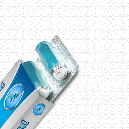
כמות
של
4
חבילות
קפסולות